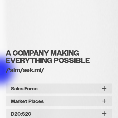
A COMPANY MAKING
EVERYTHING POSSIBLE
/'aim/aek.mi/
Sales Force
Unsere Sales Force Aktivitäten: Modular,
Market Places
ganzheitlich als Premiummodell oder flexibel
E-Commerce und Digitalisierung: Beratung
in Teilstrategien.
D2C:S2C
und Services von A bis Z, vom Logistik-Import